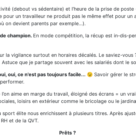
tivité (debout vs sédentaire) et l’heure de la prise de post
ce pour un travailleur ne produit pas le même effet pour un 
 où on devient parents par exemple…).
e de champion.
En mode compétition, la récup est in-dis-pe
 sur la vigilance surtout en horaires décalés. Le saviez-vo
s. Astuce que je partage souvent avec les salariés dont le s
i, oui, ce n'est pas toujours facile... 😉
Savoir gérer le st
 performer.
e l’on aime en marge du travail, éloigné des écrans = un vra
sociales, loisirs en extérieur comme le bricolage ou le jardin
sport élite nous enrichissent à plusieurs titres. Après ajus
 RH et de la QVT.
Prêts ?