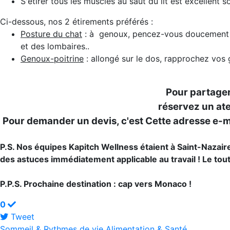
S'étirer tous les muscles au saut du lit est excellent s
Ci-dessous, nos 2 étirements préférés :
Posture du chat
: à genoux, pencez-vous doucement en 
et des lombaires..
Genoux-poitrine
: allongé sur le dos, rapprochez vos 
Pour partager
réservez un ate
Pour demander un devis, c'est
Cette adresse e-ma
P.S. Nos équipes Kapitch Wellness étaient à Saint-Nazaire
des astuces immédiatement applicable au travail ! Le tou
P.P.S. Prochaine destination : cap vers Monaco !
0
Tweet
pinterest
Sommeil & Rythmes de vie
Alimentation & Santé